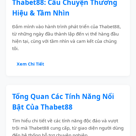
Thabet88: Câu Chuyện Thương
Hiệu & Tầm Nhìn
Đắm mình vào hành trình phát triển của Thabet88,
từ những ngày đầu thành lập đến vị thế hàng đầu
hiện tại, cùng với tầm nhìn và cam kết của chúng
tôi.
Xem Chi Tiết
Tổng Quan Các Tính Năng Nổi
Bật Của Thabet88
Tìm hiểu chi tiết về các tính năng độc đáo và vượt
trội mà Thabet88 cung cấp, từ giao diện người dùng
đến hệ thống hỗ trợ chuyên nghiệp.