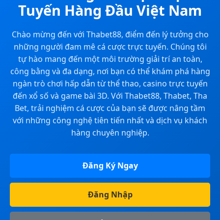
Tuyến Hàng Đầu Việt Nam
Chào mừng đến với Thabet88, điểm đến lý tưởng cho
những người đam mê cá cược trực tuyến. Chúng tôi
tự hào mang đến một môi trường giải trí an toàn,
công bằng và đa dạng, nơi bạn có thể khám phá hàng
ngàn trò chơi hấp dẫn từ thể thao, casino trực tuyến
đến xổ số và game bài 3D. Với Thabet88, Thabet, Tha
Bet, trải nghiệm cá cược của bạn sẽ được nâng tầm
với những công nghệ tiên tiến nhất và dịch vụ khách
hàng chuyên nghiệp.
Đăng Ký Ngay
Đăng Nhập