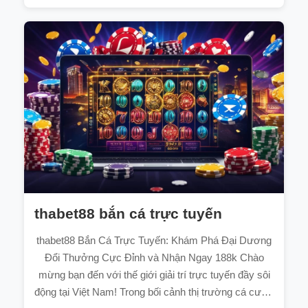
thabet88 bắn cá trực tuyến
thabet88 Bắn Cá Trực Tuyến: Khám Phá Đại Dương
Đổi Thưởng Cực Đỉnh và Nhận Ngay 188k Chào
mừng bạn đến với thế giới giải trí trực tuyến đầy sôi
động tại Việt Nam! Trong bối cảnh thị trường cá cược