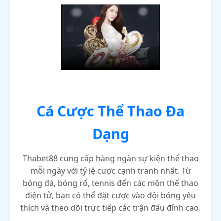
Cá Cược Thể Thao Đa
Dạng
Thabet88 cung cấp hàng ngàn sự kiện thể thao
mỗi ngày với tỷ lệ cược cạnh tranh nhất. Từ
bóng đá, bóng rổ, tennis đến các môn thể thao
điện tử, bạn có thể đặt cược vào đội bóng yêu
thích và theo dõi trực tiếp các trận đấu đỉnh cao.