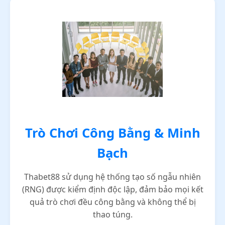
Trò Chơi Công Bằng & Minh
Bạch
Thabet88 sử dụng hệ thống tạo số ngẫu nhiên
(RNG) được kiểm định độc lập, đảm bảo mọi kết
quả trò chơi đều công bằng và không thể bị
thao túng.