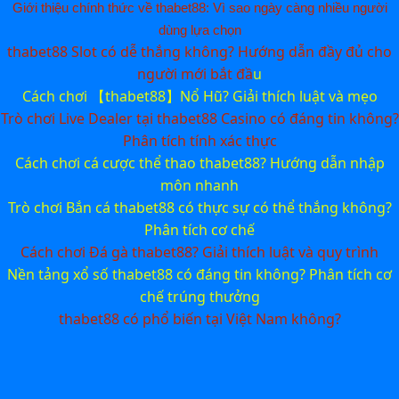
Giới thiệu chính thức về thabet88: Vì sao ngày càng nhiều người
dùng lựa chọn
thabet88 Slot có dễ thắng không? Hướng dẫn đầy đủ cho
người mới bắt đầ
u
Cách chơi 【thabet88】Nổ Hũ? Giải thích luật và mẹo
T
rò chơi Live Dealer tại thabet88 Casino có đáng tin không?
Phân tích tính xác thực
Cách chơi cá cược thể thao thabet88? Hướng dẫn nhập
môn nhanh
Trò chơi Bắn cá thabet88 có thực sự có thể thắng không?
Phân tích cơ chế
Cách chơi Đá gà thabet88? Giải thích luật và quy trình
Nền tảng xổ số thabet88 có đáng tin không? Phân tích cơ
chế trúng thưởng
thabet88 có phổ biến tại Việt Nam không?