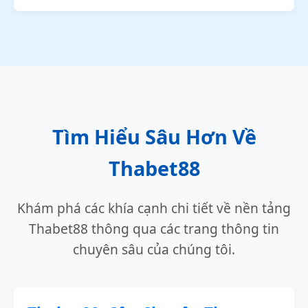
Tìm Hiểu Sâu Hơn Về
Thabet88
Khám phá các khía cạnh chi tiết về nền tảng
Thabet88 thông qua các trang thông tin
chuyên sâu của chúng tôi.