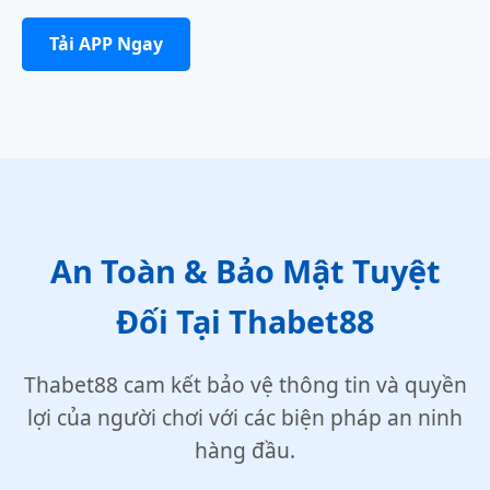
Tải APP Ngay
An Toàn & Bảo Mật Tuyệt
Đối Tại Thabet88
Thabet88 cam kết bảo vệ thông tin và quyền
lợi của người chơi với các biện pháp an ninh
hàng đầu.