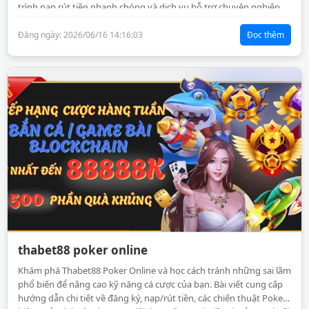
trình nạp rút tiền nhanh chóng và dịch vụ hỗ trợ chuyên nghiệp.
Tìm hiểu ưu nhược điểm, ai phù hợp với thabet88 và những lời
khuyên hữu ích để có trải nghiệm cá cược tốt nhất, bao gồm cả
Đăng ngày: 2026/06/16 14:16:03
Đọc thêm
cách nhận ưu đãi 188k.
thabet88 poker online
Khám phá Thabet88 Poker Online và học cách tránh những sai lầm
phổ biến để nâng cao kỹ năng cá cược của bạn. Bài viết cung cấp
hướng dẫn chi tiết về đăng ký, nạp/rút tiền, các chiến thuật Poker