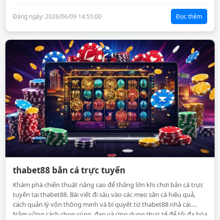
hiểu quy trình nạp rút tiền an toàn, nhanh chóng và các mẹo cá
cược hiệu quả để gia tăng cơ hội thắng. Đừng bỏ lỡ ưu đãi
Đăng ngày: 2026/06/09 14:55:00
Đọc thêm
"Thabet88 và nhận 188k" dành cho thành viên mới. Trải nghiệm
giải trí đẳng cấp và an toàn cùng Thabet88 ngay hôm nay!
thabet88 bắn cá trực tuyến
Khám phá chiến thuật nâng cao để thắng lớn khi chơi bắn cá trực
tuyến tại thabet88. Bài viết đi sâu vào các mẹo săn cá hiệu quả,
cách quản lý vốn thông minh và bí quyết từ thabet88 nhà cái.
Nắm vững cách chọn súng, đạn và ứng dụng thực tế để tối đa hóa