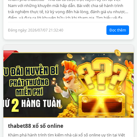
Nam với những khuyến mãi hấp dẫn. Bài viết chia sẻ hành trình
trải nghiệm thực tế, từ kỳ vọng đến hài lòng, đánh giá ưu nhược
điểm, và đưa ra lời khuyên hữu ích khi tham gia. Tìm hiểu về đa
dạng trò chơi như Thể thao, Casino, Bắn cá, Nổ hũ, cùng tốc độ
giao dịch siêu tốc và các ưu đãi như "thabet88 và nhận 188k".
Đăng ngày: 2026/07/07 21:32:40
Đọc thêm
thabet88 xổ số online
Khám phá hành trình tìm kiếm nhà cái xổ số online uy tín tại Việt