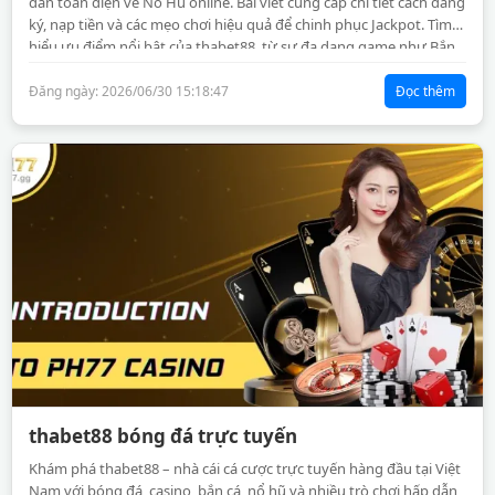
dẫn toàn diện về Nổ Hũ online. Bài viết cung cấp chi tiết cách đăng
ký, nạp tiền và các mẹo chơi hiệu quả để chinh phục Jackpot. Tìm
hiểu ưu điểm nổi bật của thabet88, từ sự đa dạng game như Bắn
Cá, Mạt Chược, Casino, Thể Thao đến hệ thống giao dịch nhanh
chóng và các ưu đãi độc quyền như nhận 188k khi đăng nhập.
Đăng ngày: 2026/06/30 15:18:47
Đọc thêm
Nắm bắt các chiến lược chơi thông minh và giải đáp mọi thắc mắc
với phần FAQ chi tiết, giúp bạn có trải nghiệm giải trí an toàn và
thú vị nhất.
thabet88 bóng đá trực tuyến
Khám phá thabet88 – nhà cái cá cược trực tuyến hàng đầu tại Việt
Nam với bóng đá, casino, bắn cá, nổ hũ và nhiều trò chơi hấp dẫn