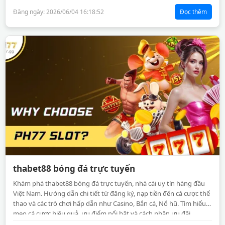
đến Bắn cá, Mạt chược. Đồng thời, chia sẻ mẹo vặt để tối ưu hóa
trải nghiệm cá cược của bạn với thabet88 app và nhận ưu đãi hấp
Đăng ngày: 2026/06/04 16:18:52
Đọc thêm
dẫn như thabet88 và nhận 188k. Đọc ngay để trở thành người
chơi thông thái!
thabet88 bóng đá trực tuyến
Khám phá thabet88 bóng đá trực tuyến, nhà cái uy tín hàng đầu
Việt Nam. Hướng dẫn chi tiết từ đăng ký, nạp tiền đến cá cược thể
thao và các trò chơi hấp dẫn như Casino, Bắn cá, Nổ hũ. Tìm hiểu
mẹo cá cược hiệu quả, ưu điểm nổi bật và cách nhận ưu đãi
thabet88 và nhận 188k. Đăng nhập thabet88 ngay để trải nghiệm