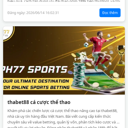
hiệu quả, cách tận dụng ưu đãi (bao gồm 188k tiền thưởng), và tối
ưu hóa trải nghiệm trên di động. Thabet88 là nhà cái uy tín với đa
dạng trò chơi như Thể thao, Casino, Bắn cá, Nổ hũ, Đá gà, Xổ số,
Đăng ngày: 2026/06/14 16:02:31
Đọc thêm
mang đến trải nghiệm giải trí đẳng cấp và cơ hội nhận thưởng lớn
cho người chơi Việt. Đăng ký Thabet88 ngay để nhận 188k và trải
nghiệm cá cược an toàn.
thabet88 cá cược thể thao
Khám phá các chiến lược cá cược thể thao nâng cao tại thabet88,
nhà cái uy tín hàng đầu Việt Nam. Bài viết cung cấp kiến thức
chuyên sâu về value betting, quản lý vốn, phân tích kèo cược và bí
quyết tối ưu lợi nhuận. Đăng nhập thabet88 và nhận 188k để bắt