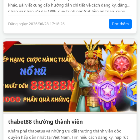
khác. Bài viết cung cấp hướng dẫn chi tiết về cách đăng ký, đăng
nhập và nhận ưu đãi 188k, quy trình nạp/rút tiền an toàn, cùng
cách tải ứng dụng thabet88 để trải nghiệm cá cược mọi lúc mọi
nơi. Tìm hiểu lý do thabet88 là lựa chọn đáng tin cậy cho người
Đăng ngày: 2026/06/28 17:18:26
Đọc thêm
chơi Việt.
thabet88 thưởng thành viên
Khám phá thabet88 và những ưu đãi thưởng thành viên độc
quyền hấp dẫn nhất tại Việt Nam. Tìm hiểu cách đăng ký, nạp rút