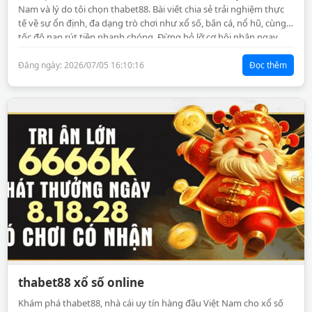
Nam và lý do tôi chọn thabet88. Bài viết chia sẻ trải nghiệm thực
tế về sự ổn định, đa dạng trò chơi như xổ số, bắn cá, nổ hũ, cùng
tốc độ nạp rút tiền nhanh chóng. Đừng bỏ lỡ cơ hội nhận ngay
188k khi đăng ký thabet88 và tìm hiểu những lời khuyên hữu ích
để có trải nghiệm cá cược tốt nhất.
Đăng ngày: 2026/07/05 16:10:16
Đọc thêm
thabet88 xổ số online
Khám phá thabet88, nhà cái uy tín hàng đầu Việt Nam cho xổ số