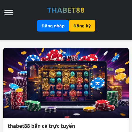
THABET88
Bài viết mới nhất từ Thabet88 | 越南权
威博彩平台指南与最新链接
Đăng nhập
Đăng ký
Khám phá các bài viết chuyên sâu về hướng dẫn, chiến lược và tin tức
mới nhất trong thế giới cá cược trực tuyến tại Thabet88.
thabet88 bắn cá trực tuyến