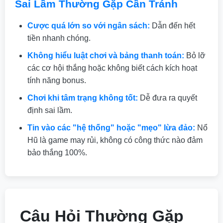
Sai Lầm Thường Gặp Cần Tránh
Cược quá lớn so với ngân sách:
Dẫn đến hết
tiền nhanh chóng.
Không hiểu luật chơi và bảng thanh toán:
Bỏ lỡ
các cơ hội thắng hoặc không biết cách kích hoạt
tính năng bonus.
Chơi khi tâm trạng không tốt:
Dễ đưa ra quyết
định sai lầm.
Tin vào các "hệ thống" hoặc "mẹo" lừa đảo:
Nổ
Hũ là game may rủi, không có công thức nào đảm
bảo thắng 100%.
Câu Hỏi Thường Gặp