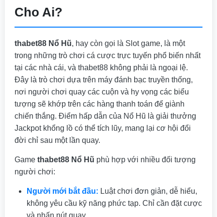
Cho Ai?
thabet88 Nổ Hũ
, hay còn gọi là Slot game, là một
trong những trò chơi cá cược trực tuyến phổ biến nhất
tại các nhà cái, và thabet88 không phải là ngoại lệ.
Đây là trò chơi dựa trên máy đánh bạc truyền thống,
nơi người chơi quay các cuộn và hy vọng các biểu
tượng sẽ khớp trên các hàng thanh toán để giành
chiến thắng. Điểm hấp dẫn của Nổ Hũ là giải thưởng
Jackpot khổng lồ có thể tích lũy, mang lại cơ hội đổi
đời chỉ sau một lần quay.
Game
thabet88 Nổ Hũ
phù hợp với nhiều đối tượng
người chơi:
Người mới bắt đầu:
Luật chơi đơn giản, dễ hiểu,
không yêu cầu kỹ năng phức tạp. Chỉ cần đặt cược
và nhấn nút quay.