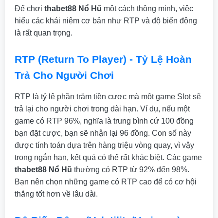
Để chơi
thabet88 Nổ Hũ
một cách thông minh, việc
hiểu các khái niệm cơ bản như RTP và độ biến động
là rất quan trọng.
RTP (Return To Player) - Tỷ Lệ Hoàn
Trả Cho Người Chơi
RTP là tỷ lệ phần trăm tiền cược mà một game Slot sẽ
trả lại cho người chơi trong dài hạn. Ví dụ, nếu một
game có RTP 96%, nghĩa là trung bình cứ 100 đồng
bạn đặt cược, bạn sẽ nhận lại 96 đồng. Con số này
được tính toán dựa trên hàng triệu vòng quay, vì vậy
trong ngắn hạn, kết quả có thể rất khác biệt. Các game
thabet88 Nổ Hũ
thường có RTP từ 92% đến 98%.
Bạn nên chọn những game có RTP cao để có cơ hội
thắng tốt hơn về lâu dài.