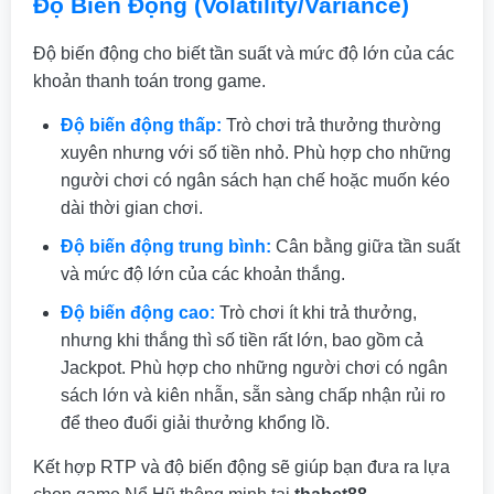
Độ Biến Động (Volatility/Variance)
Độ biến động cho biết tần suất và mức độ lớn của các
khoản thanh toán trong game.
Độ biến động thấp:
Trò chơi trả thưởng thường
xuyên nhưng với số tiền nhỏ. Phù hợp cho những
người chơi có ngân sách hạn chế hoặc muốn kéo
dài thời gian chơi.
Độ biến động trung bình:
Cân bằng giữa tần suất
và mức độ lớn của các khoản thắng.
Độ biến động cao:
Trò chơi ít khi trả thưởng,
nhưng khi thắng thì số tiền rất lớn, bao gồm cả
Jackpot. Phù hợp cho những người chơi có ngân
sách lớn và kiên nhẫn, sẵn sàng chấp nhận rủi ro
để theo đuổi giải thưởng khổng lồ.
Kết hợp RTP và độ biến động sẽ giúp bạn đưa ra lựa