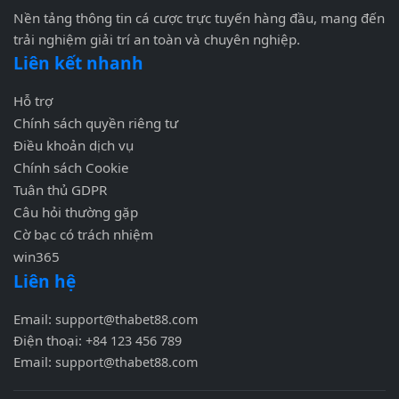
Nền tảng thông tin cá cược trực tuyến hàng đầu, mang đến
trải nghiệm giải trí an toàn và chuyên nghiệp.
Liên kết nhanh
Hỗ trợ
Chính sách quyền riêng tư
Điều khoản dịch vụ
Chính sách Cookie
Tuân thủ GDPR
Câu hỏi thường gặp
Cờ bạc có trách nhiệm
win365
Liên hệ
Email:
support@thabet88.com
Điện thoại:
+84 123 456 789
Email:
support@thabet88.com