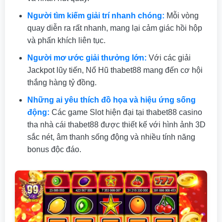
Người tìm kiếm giải trí nhanh chóng:
Mỗi vòng
quay diễn ra rất nhanh, mang lại cảm giác hồi hộp
và phấn khích liên tục.
Người mơ ước giải thưởng lớn:
Với các giải
Jackpot lũy tiến, Nổ Hũ thabet88 mang đến cơ hội
thắng hàng tỷ đồng.
Những ai yêu thích đồ họa và hiệu ứng sống
động:
Các game Slot hiện đại tại thabet88 casino
tha nhà cái thabet88 được thiết kế với hình ảnh 3D
sắc nét, âm thanh sống động và nhiều tính năng
bonus độc đáo.