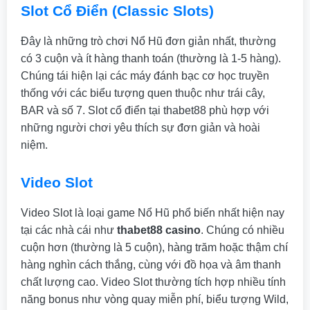
Slot Cổ Điển (Classic Slots)
Đây là những trò chơi Nổ Hũ đơn giản nhất, thường
có 3 cuộn và ít hàng thanh toán (thường là 1-5 hàng).
Chúng tái hiện lại các máy đánh bạc cơ học truyền
thống với các biểu tượng quen thuộc như trái cây,
BAR và số 7. Slot cổ điển tại thabet88 phù hợp với
những người chơi yêu thích sự đơn giản và hoài
niệm.
Video Slot
Video Slot là loại game Nổ Hũ phổ biến nhất hiện nay
tại các nhà cái như
thabet88 casino
. Chúng có nhiều
cuộn hơn (thường là 5 cuộn), hàng trăm hoặc thậm chí
hàng nghìn cách thắng, cùng với đồ họa và âm thanh
chất lượng cao. Video Slot thường tích hợp nhiều tính
năng bonus như vòng quay miễn phí, biểu tượng Wild,