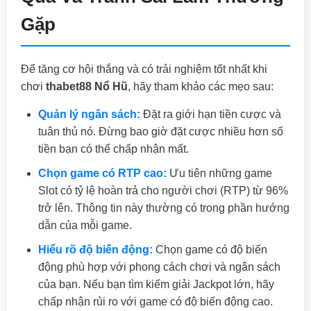
Gặp
Để tăng cơ hội thắng và có trải nghiệm tốt nhất khi
chơi
thabet88 Nổ Hũ
, hãy tham khảo các mẹo sau:
Quản lý ngân sách:
Đặt ra giới hạn tiền cược và
tuân thủ nó. Đừng bao giờ đặt cược nhiều hơn số
tiền bạn có thể chấp nhận mất.
Chọn game có RTP cao:
Ưu tiên những game
Slot có tỷ lệ hoàn trả cho người chơi (RTP) từ 96%
trở lên. Thông tin này thường có trong phần hướng
dẫn của mỗi game.
Hiểu rõ độ biến động:
Chọn game có độ biến
động phù hợp với phong cách chơi và ngân sách
của bạn. Nếu bạn tìm kiếm giải Jackpot lớn, hãy
chấp nhận rủi ro với game có độ biến động cao.