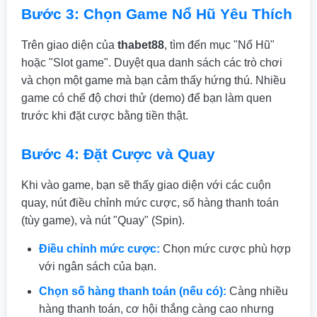
Bước 3: Chọn Game Nổ Hũ Yêu Thích
Trên giao diện của
thabet88
, tìm đến mục "Nổ Hũ"
hoặc "Slot game". Duyệt qua danh sách các trò chơi
và chọn một game mà bạn cảm thấy hứng thú. Nhiều
game có chế độ chơi thử (demo) để bạn làm quen
trước khi đặt cược bằng tiền thật.
Bước 4: Đặt Cược và Quay
Khi vào game, bạn sẽ thấy giao diện với các cuộn
quay, nút điều chỉnh mức cược, số hàng thanh toán
(tùy game), và nút "Quay" (Spin).
Điều chỉnh mức cược:
Chọn mức cược phù hợp
với ngân sách của bạn.
Chọn số hàng thanh toán (nếu có):
Càng nhiều
hàng thanh toán, cơ hội thắng càng cao nhưng