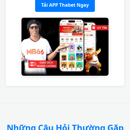
Tải APP Thabet Ngay
Những Câu Hỏi Thường Gặp