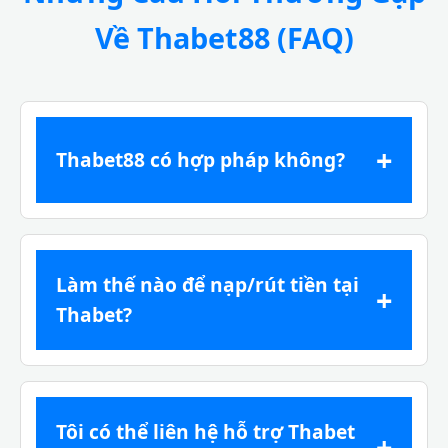
Về Thabet88 (FAQ)
Thabet88 có hợp pháp không?
Có,
Thabet88
hoạt động dưới giấy phép và
sự giám sát của các tổ chức cờ bạc quốc tế
uy tín, đảm bảo tính hợp pháp và minh bạch
Làm thế nào để nạp/rút tiền tại
trong mọi hoạt động. Chúng tôi tuân thủ
Thabet?
nghiêm ngặt các quy định về an toàn và
công bằng cho người chơi.
Thabet
hỗ trợ nhiều phương thức nạp và
rút tiền tiện lợi như chuyển khoản ngân
hàng, ví điện tử, thẻ cào. Quy trình nhanh
Tôi có thể liên hệ hỗ trợ Thabet