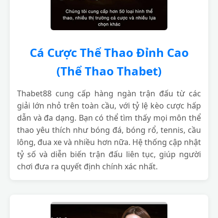
Cá Cược Thể Thao Đỉnh Cao
(Thể Thao Thabet)
Thabet88 cung cấp hàng ngàn trận đấu từ các
giải lớn nhỏ trên toàn cầu, với tỷ lệ kèo cược hấp
dẫn và đa dạng. Bạn có thể tìm thấy mọi môn thể
thao yêu thích như bóng đá, bóng rổ, tennis, cầu
lông, đua xe và nhiều hơn nữa. Hệ thống cập nhật
tỷ số và diễn biến trận đấu liên tục, giúp người
chơi đưa ra quyết định chính xác nhất.