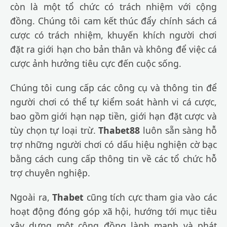
còn là một tổ chức có trách nhiệm với cộng
đồng. Chúng tôi cam kết thúc đẩy chính sách cá
cược có trách nhiệm, khuyến khích người chơi
đặt ra giới hạn cho bản thân và không để việc cá
cược ảnh hưởng tiêu cực đến cuộc sống.
Chúng tôi cung cấp các công cụ và thông tin để
người chơi có thể tự kiểm soát hành vi cá cược,
bao gồm giới hạn nạp tiền, giới hạn đặt cược và
tùy chọn tự loại trừ.
Thabet88
luôn sẵn sàng hỗ
trợ những người chơi có dấu hiệu nghiện cờ bạc
bằng cách cung cấp thông tin về các tổ chức hỗ
trợ chuyên nghiệp.
Ngoài ra,
Thabet
cũng tích cực tham gia vào các
hoạt động đóng góp xã hội, hướng tới mục tiêu
xây dựng một cộng đồng lành mạnh và phát