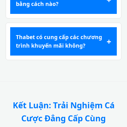
chóng, an toàn và được hướng dẫn chi tiết
bằng cách nào?
trên trang web và ứng dụng. Thời gian xử lý
giao dịch thường rất nhanh, chỉ vài phút.
Bạn có thể liên hệ đội ngũ hỗ trợ khách
hàng của
Thabet88
24/7 qua Live Chat trực
tiếp trên website, Zalo, hoặc Hotline. Chúng
Thabet có cung cấp các chương
tôi luôn sẵn sàng giải đáp mọi thắc mắc và
trình khuyến mãi không?
hỗ trợ bạn trong mọi vấn đề.
Chắc chắn rồi!
Thabet
thường xuyên cập
nhật các chương trình khuyến mãi hấp dẫn
cho cả thành viên mới và người chơi hiện tại.
Bao gồm tiền thưởng chào mừng, hoàn trả
cược, quà tặng sinh nhật và nhiều sự kiện
đặc biệt khác. Hãy thường xuyên kiểm tra
Kết Luận: Trải Nghiệm Cá
mục "Khuyến Mãi" để không bỏ lỡ.
Cược Đẳng Cấp Cùng