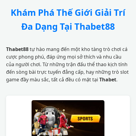
Khám Phá Thế Giới Giải Trí
Đa Dạng Tại Thabet88
Thabet88
tự hào mang đến một kho tàng trò chơi cá
cược phong phú, đáp ứng mọi sở thích và nhu cầu
của người chơi. Từ những trận đấu thể thao kịch tính
đến sòng bài trực tuyến đẳng cấp, hay những trò slot
game đầy màu sắc, tất cả đều có mặt tại
Thabet
.