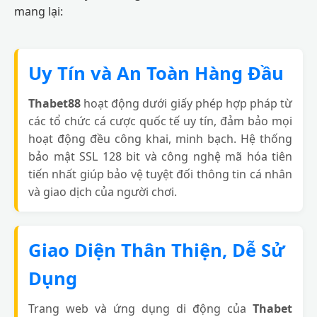
mang lại:
Uy Tín và An Toàn Hàng Đầu
Thabet88
hoạt động dưới giấy phép hợp pháp từ
các tổ chức cá cược quốc tế uy tín, đảm bảo mọi
hoạt động đều công khai, minh bạch. Hệ thống
bảo mật SSL 128 bit và công nghệ mã hóa tiên
tiến nhất giúp bảo vệ tuyệt đối thông tin cá nhân
và giao dịch của người chơi.
Giao Diện Thân Thiện, Dễ Sử
Dụng
Trang web và ứng dụng di động của
Thabet