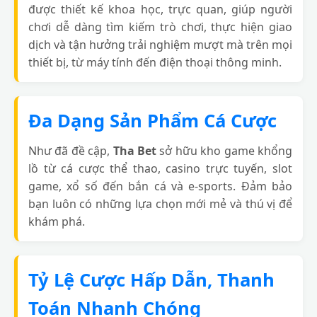
được thiết kế khoa học, trực quan, giúp người
chơi dễ dàng tìm kiếm trò chơi, thực hiện giao
dịch và tận hưởng trải nghiệm mượt mà trên mọi
thiết bị, từ máy tính đến điện thoại thông minh.
Đa Dạng Sản Phẩm Cá Cược
Như đã đề cập,
Tha Bet
sở hữu kho game khổng
lồ từ cá cược thể thao, casino trực tuyến, slot
game, xổ số đến bắn cá và e-sports. Đảm bảo
bạn luôn có những lựa chọn mới mẻ và thú vị để
khám phá.
Tỷ Lệ Cược Hấp Dẫn, Thanh
Toán Nhanh Chóng