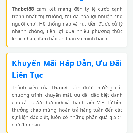
Thabet88
cam kết mang đến tỷ lệ cược cạnh
tranh nhất thị trường, tối đa hóa lợi nhuận cho
người chơi. Hệ thống nạp và rút tiền được xử lý
nhanh chóng, tiện lợi qua nhiều phương thức
khác nhau, đảm bảo an toàn và minh bạch.
Khuyến Mãi Hấp Dẫn, Ưu Đãi
Liên Tục
Thành viên của
Thabet
luôn được hưởng các
chương trình khuyến mãi, ưu đãi đặc biệt dành
cho cả người chơi mới và thành viên VIP. Từ tiền
thưởng chào mừng, hoàn trả hàng tuần đến các
sự kiện đặc biệt, luôn có những phần quà giá trị
chờ đón bạn.