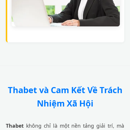
Thabet và Cam Kết Về Trách
Nhiệm Xã Hội
Thabet
không chỉ là một nền tảng giải trí, mà