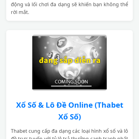
động và lối chơi đa dạng sẽ khiến bạn không thể
rời mắt.
Xổ Số & Lô Đề Online (Thabet
Xổ Số)
Thabet cung cấp đa dạng các loại hình xổ số và lô
đề trực tuyến với tỷ lệ trả thưởng cạnh tranh nhất