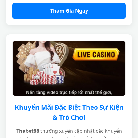
Tham Gia Ngay
Khuyến Mãi Đặc Biệt Theo Sự Kiện
& Trò Chơi
Thabet88
thường xuyên cập nhật các khuyến