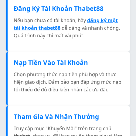
Đăng Ký Tài Khoản Thabet88
Nếu bạn chưa có tài khoản, hãy
đăng ký một
tài khoản
thabet88
dễ dàng và nhanh chóng.
Quá trình này chỉ mất vài phút.
Nạp Tiền Vào Tài Khoản
Chọn phương thức nạp tiền phù hợp và thực
hiện giao dịch. Đảm bảo bạn đáp ứng mức nạp
tối thiểu để đủ điều kiện nhận các ưu đãi.
Tham Gia Và Nhận Thưởng
Truy cập mục "Khuyến Mãi" trên trang chủ
thabet
, chọn ưu đãi bạn muốn tham gia và làm