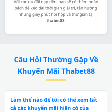
Với các ưu đãi nạp tiền, bạn sẽ có thêm ngân
sách để kéo dài thời gian giải trí, tận hưởng
những giây phút hồi hộp và thư giãn tại
thabet88
.
Câu Hỏi Thường Gặp Về
Khuyến Mãi Thabet88
Làm thế nào để tôi có thể xem tất
cả các khuyến mãi hiện có của