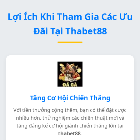
Lợi Ích Khi Tham Gia Các Ưu
Đãi Tại Thabet88
Tăng Cơ Hội Chiến Thắng
Với tiền thưởng cộng thêm, bạn có thể đặt cược
nhiều hơn, thử nghiệm các chiến thuật mới và
tăng đáng kể cơ hội giành chiến thắng lớn tại
thabet88
.