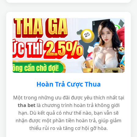
Hoàn Trả Cược Thua
Một trong những ưu đãi được yêu thích nhất tại
tha bet
là chương trình hoàn trả không giới
hạn. Dù kết quả có như thế nào, bạn vẫn sẽ
nhận được một phần tiền hoàn trả, giúp giảm
thiểu rủi ro và tăng cơ hội gỡ hòa.