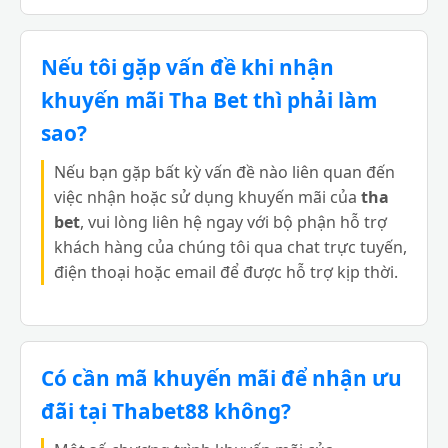
Nếu tôi gặp vấn đề khi nhận
khuyến mãi Tha Bet thì phải làm
sao?
Nếu bạn gặp bất kỳ vấn đề nào liên quan đến
việc nhận hoặc sử dụng khuyến mãi của
tha
bet
, vui lòng liên hệ ngay với bộ phận hỗ trợ
khách hàng của chúng tôi qua chat trực tuyến,
điện thoại hoặc email để được hỗ trợ kịp thời.
Có cần mã khuyến mãi để nhận ưu
đãi tại Thabet88 không?