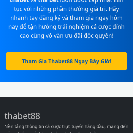
tục với những phần thưởng giá trị. Hãy
nhanh tay đăng ký và tham gia ngay hôm
nay để tận hưởng trải nghiệm cá cược đỉnh
cao cùng vô vàn ưu đãi độc quyền!
Tham Gia Thabet88 Ngay Bây Giờ!
thabet88
Nền tảng thông tin cá cược trực tuyến hàng đầu, mang đến