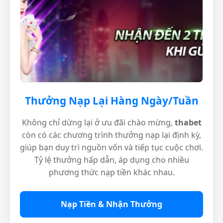
Thưởng Nạp Lại Hàng Ngày/Tuần
Không chỉ dừng lại ở ưu đãi chào mừng,
thabet
còn có các chương trình thưởng nạp lại định kỳ,
giúp bạn duy trì nguồn vốn và tiếp tục cuộc chơi.
Tỷ lệ thưởng hấp dẫn, áp dụng cho nhiều
phương thức nạp tiền khác nhau.
Nạp Tiền & Nhận Thưởng