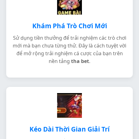
Khám Phá Trò Chơi Mới
Sử dụng tiền thưởng để trải nghiệm các trò chơi
mới mà bạn chưa từng thử. Đây là cách tuyệt vời
để mở rộng trải nghiệm cá cược của bạn trên
nền tảng
tha bet
.
Kéo Dài Thời Gian Giải Trí