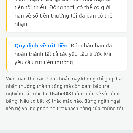
tiền tối thiểu. Đồng thời, có thể có giới
hạn về số tiền thưởng tối đa bạn có thể
nhận.
Quy định về rút tiền:
Đảm bảo bạn đã
hoàn thành tất cả các yêu cầu trước khi
yêu cầu rút tiền thưởng.
Việc tuân thủ các điều khoản này không chỉ giúp bạn
nhận thưởng thành công mà còn đảm bảo trải
nghiệm cá cược tại
thabet88
luôn suôn sẻ và công
bằng. Nếu có bất kỳ thắc mắc nào, đừng ngần ngại
liên hệ với bộ phận hỗ trợ khách hàng của chúng tôi.