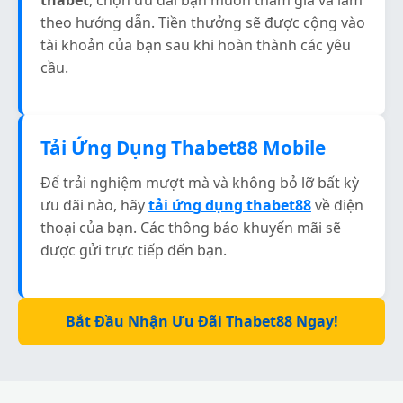
theo hướng dẫn. Tiền thưởng sẽ được cộng vào
tài khoản của bạn sau khi hoàn thành các yêu
cầu.
Tải Ứng Dụng Thabet88 Mobile
Để trải nghiệm mượt mà và không bỏ lỡ bất kỳ
ưu đãi nào, hãy
tải ứng dụng
thabet88
về điện
thoại của bạn. Các thông báo khuyến mãi sẽ
được gửi trực tiếp đến bạn.
Bắt Đầu Nhận Ưu Đãi Thabet88 Ngay!