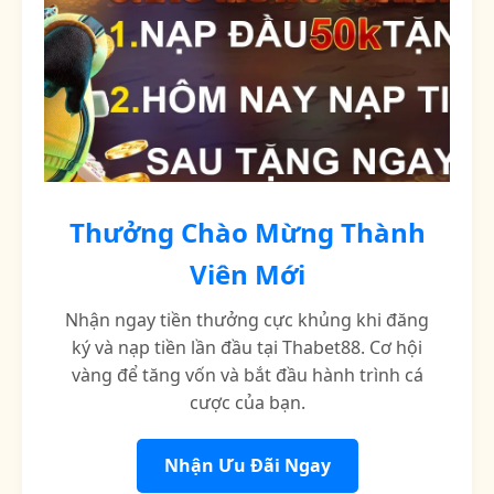
Thưởng Chào Mừng Thành
Viên Mới
Nhận ngay tiền thưởng cực khủng khi đăng
ký và nạp tiền lần đầu tại Thabet88. Cơ hội
vàng để tăng vốn và bắt đầu hành trình cá
cược của bạn.
Nhận Ưu Đãi Ngay