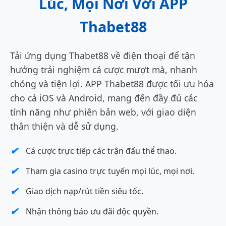
Lúc, Mọi Nơi Với APP
Thabet88
Tải ứng dụng Thabet88 về điện thoại để tận
hưởng trải nghiệm cá cược mượt mà, nhanh
chóng và tiện lợi. APP Thabet88 được tối ưu hóa
cho cả iOS và Android, mang đến đầy đủ các
tính năng như phiên bản web, với giao diện
thân thiện và dễ sử dụng.
Cá cược trực tiếp các trận đấu thể thao.
Tham gia casino trực tuyến mọi lúc, mọi nơi.
Giao dịch nạp/rút tiền siêu tốc.
Nhận thông báo ưu đãi độc quyền.