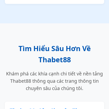
Tìm Hiểu Sâu Hơn Về
Thabet88
Khám phá các khía cạnh chi tiết về nền tảng
Thabet88 thông qua các trang thông tin
chuyên sâu của chúng tôi.