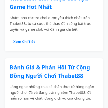
Game Hot Nhất
Khám phá các trò chơi được yêu thích nhất trên
Thabet88, từ cá cược thể thao đến sòng bài trực
tuyến và game slot, với đánh giá chi tiết.
Xem Chi Tiết
Đánh Giá & Phản Hồi Từ Cộng
Đồng Người Chơi Thabet88
Lắng nghe những chia sẻ chân thực từ hàng ngàn
người chơi đã và đang trải nghiệm Thabet88, để
hiểu rõ hơn về chất lượng dịch vụ của chúng tôi.