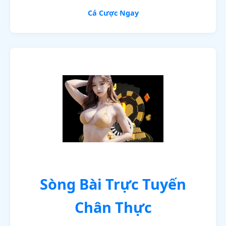
Cá Cược Ngay
Sòng Bài Trực Tuyến
Chân Thực