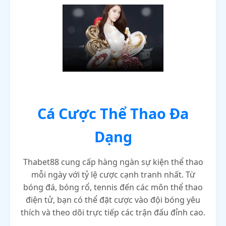
Cá Cược Thể Thao Đa
Dạng
Thabet88 cung cấp hàng ngàn sự kiện thể thao
mỗi ngày với tỷ lệ cược cạnh tranh nhất. Từ
bóng đá, bóng rổ, tennis đến các môn thể thao
điện tử, bạn có thể đặt cược vào đội bóng yêu
thích và theo dõi trực tiếp các trận đấu đỉnh cao.