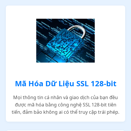
Mã Hóa Dữ Liệu SSL 128-bit
Mọi thông tin cá nhân và giao dịch của bạn đều
được mã hóa bằng công nghệ SSL 128-bit tiên
tiến, đảm bảo không ai có thể truy cập trái phép.