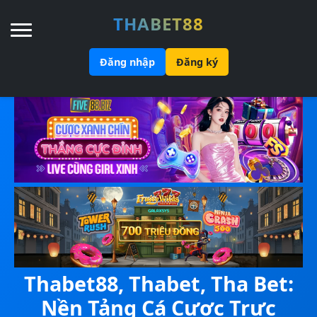
THABET88
Đăng nhập
Đăng ký
Thabet88, Thabet, Tha Bet:
Nền Tảng Cá Cược Trực