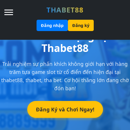
THABET88
Khám Phá Thế Giới Slot
Đăng nhập
Đăng ký
Game Đa Dạng Tại
Thabet88
Trải nghiệm sự phấn khích không giới hạn với hàng
trăm tựa game slot từ cổ điển đến hiện đại tại
thabet88
,
thabet
,
tha bet
. Cơ hội thắng lớn đang chờ
đón bạn!
Đăng Ký và Chơi Ngay!