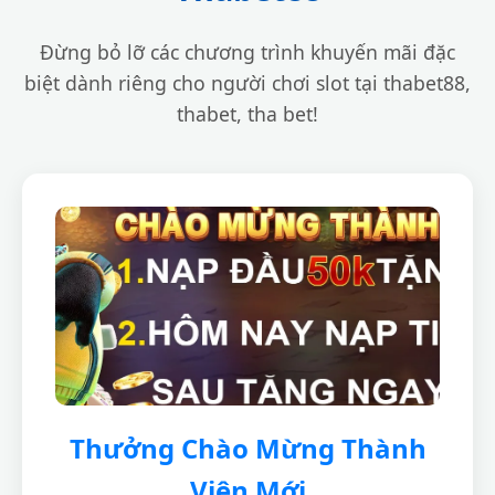
Đừng bỏ lỡ các chương trình khuyến mãi đặc
biệt dành riêng cho người chơi slot tại
thabet88
,
thabet
,
tha bet
!
Thưởng Chào Mừng Thành
Viên Mới