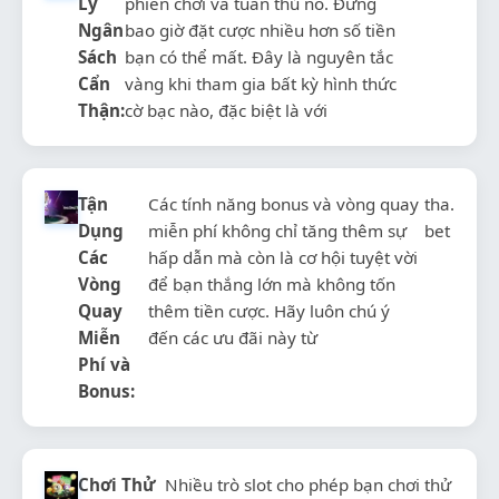
Lý
phiên chơi và tuân thủ nó. Đừng
Ngân
bao giờ đặt cược nhiều hơn số tiền
Sách
bạn có thể mất. Đây là nguyên tắc
Cẩn
vàng khi tham gia bất kỳ hình thức
Thận:
cờ bạc nào, đặc biệt là với
Tận
Các tính năng bonus và vòng quay
tha
.
Dụng
miễn phí không chỉ tăng thêm sự
bet
Các
hấp dẫn mà còn là cơ hội tuyệt vời
Vòng
để bạn thắng lớn mà không tốn
Quay
thêm tiền cược. Hãy luôn chú ý
Miễn
đến các ưu đãi này từ
Phí và
Bonus:
Chơi Thử
Nhiều trò slot cho phép bạn chơi thử