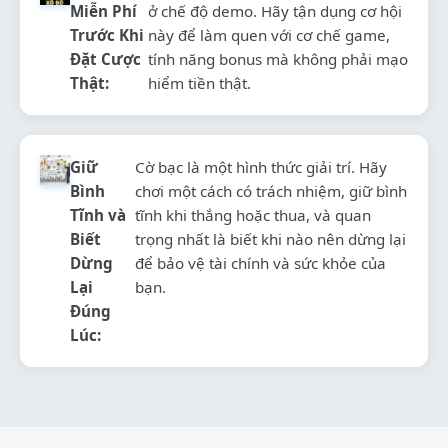
Miễn Phí
ở chế độ demo. Hãy tận dụng cơ hội
Trước Khi
này để làm quen với cơ chế game,
Đặt Cược
tính năng bonus mà không phải mạo
Thật:
hiểm tiền thật.
Giữ
Cờ bạc là một hình thức giải trí. Hãy
Bình
chơi một cách có trách nhiệm, giữ bình
Tĩnh và
tĩnh khi thắng hoặc thua, và quan
Biết
trọng nhất là biết khi nào nên dừng lại
Dừng
để bảo vệ tài chính và sức khỏe của
Lại
bạn.
Đúng
Lúc: