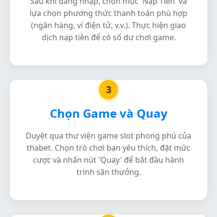
Sau khi đăng nhập, chọn mục 'Nạp Tiền' và
lựa chọn phương thức thanh toán phù hợp
(ngân hàng, ví điện tử, v.v.). Thực hiện giao
dịch nạp tiền để có số dư chơi game.
3
Chọn Game và Quay
Duyệt qua thư viện game slot phong phú của
thabet
. Chọn trò chơi bạn yêu thích, đặt mức
cược và nhấn nút 'Quay' để bắt đầu hành
trình săn thưởng.