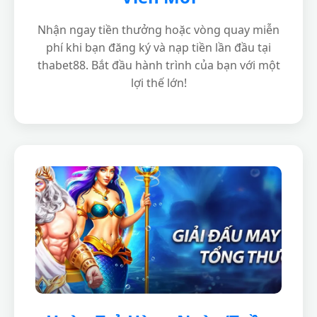
Nhận ngay tiền thưởng hoặc vòng quay miễn
phí khi bạn đăng ký và nạp tiền lần đầu tại
thabet88
. Bắt đầu hành trình của bạn với một
lợi thế lớn!