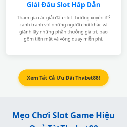
Giải Đấu Slot Hấp Dẫn
Tham gia các giải đấu slot thường xuyên để
cạnh tranh với những người chơi khác và
giành lấy những phần thưởng giá trị, bao
gồm tiền mặt và vòng quay miễn phí.
Xem Tất Cả Ưu Đãi Thabet88!
Mẹo Chơi Slot Game Hiệu