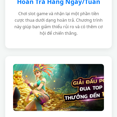
Hoàn Trả Hàng Ngày/Tuần
Chơi slot game và nhận lại một phần tiền
cược thua dưới dạng hoàn trả. Chương trình
này giúp bạn giảm thiểu rủi ro và có thêm cơ
hội để chiến thắng.