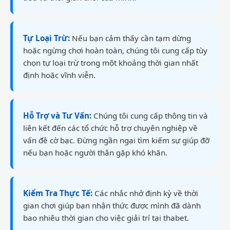
Tự Loại Trừ:
Nếu bạn cảm thấy cần tạm dừng
hoặc ngừng chơi hoàn toàn, chúng tôi cung cấp tùy
chọn tự loại trừ trong một khoảng thời gian nhất
định hoặc vĩnh viễn.
Hỗ Trợ và Tư Vấn:
Chúng tôi cung cấp thông tin và
liên kết đến các tổ chức hỗ trợ chuyên nghiệp về
vấn đề cờ bạc. Đừng ngần ngại tìm kiếm sự giúp đỡ
nếu bạn hoặc người thân gặp khó khăn.
Kiểm Tra Thực Tế:
Các nhắc nhở định kỳ về thời
gian chơi giúp bạn nhận thức được mình đã dành
bao nhiêu thời gian cho việc giải trí tại
thabet
.