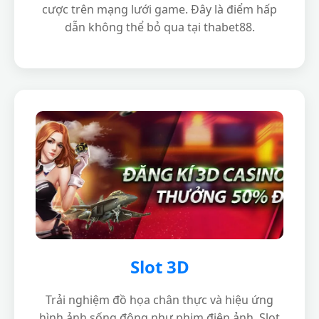
cược trên mạng lưới game. Đây là điểm hấp
dẫn không thể bỏ qua tại
thabet88
.
Slot 3D
Trải nghiệm đồ họa chân thực và hiệu ứng
hình ảnh sống động như phim điện ảnh. Slot