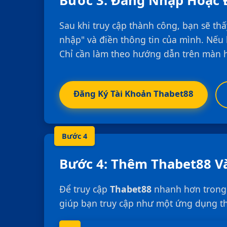
Bước 3: Đăng Nhập Hoặc 
Sau khi truy cập thành công, bạn sẽ th
nhập" và điền thông tin của mình. Nếu 
Chỉ cần làm theo hướng dẫn trên màn hì
Đăng Ký Tài Khoản Thabet88
Bước 4: Thêm Thabet88 V
Để truy cập
Thabet88
nhanh hơn trong 
giúp bạn truy cập như một ứng dụng th