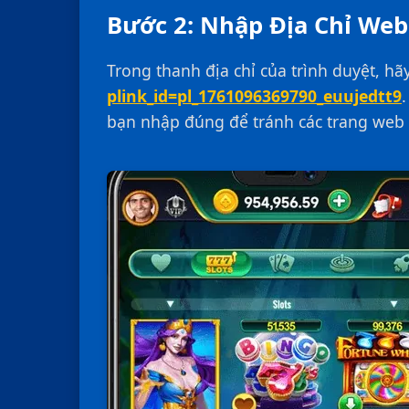
Bước 2: Nhập Địa Chỉ Web
Trong thanh địa chỉ của trình duyệt, h
plink_id=pl_1761096369790_euujedtt9
bạn nhập đúng để tránh các trang web