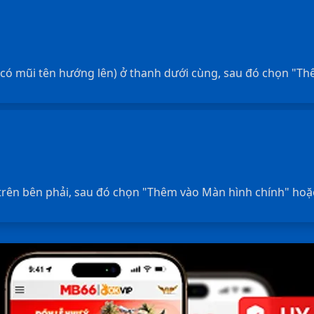
g có mũi tên hướng lên) ở thanh dưới cùng, sau đó chọn "T
rên bên phải, sau đó chọn "Thêm vào Màn hình chính" hoặc