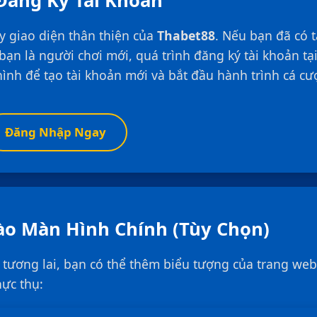
Đăng Ký Tài Khoản
ấy giao diện thân thiện của
Thabet88
. Nếu bạn đã có 
bạn là người chơi mới, quá trình đăng ký tài khoản tạ
nh để tạo tài khoản mới và bắt đầu hành trình cá cư
Đăng Nhập Ngay
ào Màn Hình Chính (Tùy Chọn)
tương lai, bạn có thể thêm biểu tượng của trang web
ực thụ: