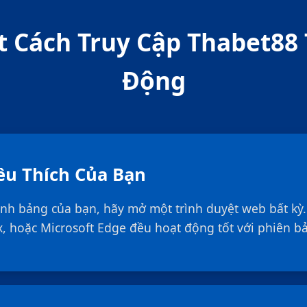
 Cách Truy Cập Thabet88 
Động
êu Thích Của Bạn
ính bảng của bạn, hãy mở một trình duyệt web bất kỳ.
fox, hoặc Microsoft Edge đều hoạt động tốt với phiên 