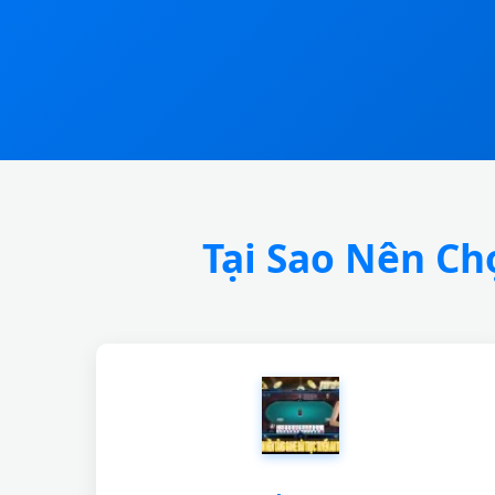
Tại Sao Nên Ch